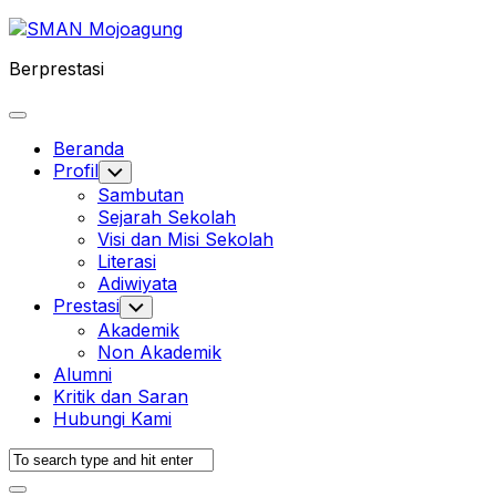
Skip
to
Berprestasi
content
Expand
Menu
Beranda
Profil
Toggle
Child
Sambutan
Menu
Sejarah Sekolah
Visi dan Misi Sekolah
Literasi
Adiwiyata
Prestasi
Toggle
Child
Akademik
Menu
Non Akademik
Alumni
Kritik dan Saran
Hubungi Kami