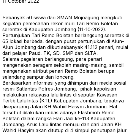
11 October 2022
Sebanyak 50 siswa dari SMAN Mojoagung mengikuti
kegiatan pemecahan rekor muri Tari Remo Boletan
serentak di Kabupaten Jombang (11-10-2022).
Pertunjukan Tari Remo Boletan berlangsung serentak di
65 lokasi berbeda, dengan pusat pertunjukan di Alun-
Alun Jombang dan diikuti sebanyak 41.112 penari, mulai
dari pelajar Paud, TK, SD, SMP dan SLTA.
Selama pagelaran berlangsung, para penari
mengenakan seragam sekolah masing-masing, sambil
mengenakan atribut penari Remo Boletan berupa
selendang sampur dan lonceng.
Berdasarkan informasi yang dihimpun dari media sosial
resmi Satlantas Polres Jombang, pihak kepolisian
melakukan rekayasa lalu lintas di seputar Kawasan
Tertib Lalulintas (KTL) Kabupaten Jombang, tepatnya
disepanjang Jalan KH Wahid Hasym Jombang. Hal
tersebut dilakukan imbas adanya Flashmob Remo
Boletan dalam rangka Hari Jadi ke-113 Kabupaten
Jombang. Arus Lalu lintas menuju dan dari Jalan KH
Wahid Hasyim akan ditutup di 4 simpul penutupan jalur