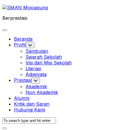
Skip
to
Berprestasi
content
Expand
Menu
Beranda
Current
Profil
Toggle
Child
Page
Sambutan
Menu
Parent
Sejarah Sekolah
Visi dan Misi Sekolah
Current
Literasi
Page:
Adiwiyata
Prestasi
Toggle
Child
Akademik
Menu
Non Akademik
Alumni
Kritik dan Saran
Hubungi Kami