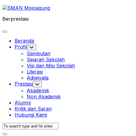
Skip
to
Berprestasi
content
Expand
Menu
Beranda
Profil
Toggle
Child
Sambutan
Menu
Sejarah Sekolah
Visi dan Misi Sekolah
Current
Literasi
Page
Adiwiyata
Parent
Prestasi
Toggle
Child
Akademik
Menu
Non Akademik
Alumni
Kritik dan Saran
Hubungi Kami