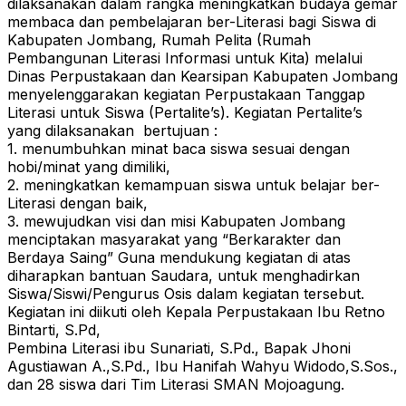
dilaksanakan dalam rangka meningkatkan budaya gemar
membaca dan pembelajaran ber-Literasi bagi Siswa di
Kabupaten Jombang, Rumah Pelita (Rumah
Pembangunan Literasi Informasi untuk Kita) melalui
Dinas Perpustakaan dan Kearsipan Kabupaten Jombang
menyelenggarakan kegiatan Perpustakaan Tanggap
Literasi untuk Siswa (Pertalite’s). Kegiatan Pertalite’s
yang dilaksanakan bertujuan :
1. menumbuhkan minat baca siswa sesuai dengan
hobi/minat yang dimiliki,
2. meningkatkan kemampuan siswa untuk belajar ber-
Literasi dengan baik,
3. mewujudkan visi dan misi Kabupaten Jombang
menciptakan masyarakat yang “Berkarakter dan
Berdaya Saing” Guna mendukung kegiatan di atas
diharapkan bantuan Saudara, untuk menghadirkan
Siswa/Siswi/Pengurus Osis dalam kegiatan tersebut.
Kegiatan ini diikuti oleh Kepala Perpustakaan Ibu Retno
Bintarti, S.Pd,
Pembina Literasi ibu Sunariati, S.Pd., Bapak Jhoni
Agustiawan A.,S.Pd., Ibu Hanifah Wahyu Widodo,S.Sos.,
dan 28 siswa dari Tim Literasi SMAN Mojoagung.