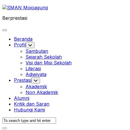
Skip
to
Berprestasi
content
Expand
Menu
Beranda
Profil
Toggle
Child
Sambutan
Menu
Sejarah Sekolah
Visi dan Misi Sekolah
Current
Literasi
Page
Adiwiyata
Parent
Prestasi
Toggle
Child
Akademik
Menu
Non Akademik
Alumni
Kritik dan Saran
Hubungi Kami