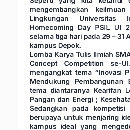
Seperti yang kita ketahui
mengembangkan keilmuan 
Lingkungan Universitas 
Homecoming Day PSIL UI 20
selama tiga hari pada 29 – 31
kampus Depok.
Lomba Karya Tulis Ilmiah SM
Concept Competition se-UI
mengangkat tema “Inovasi P
Mendukung Pembangunan Ber
tema diantaranya Kearifan L
Pangan dan Energi ; Kesehat
Sedangkan pada kompetisi
berupaya untuk menjaring id
kampus ideal yang mengedep