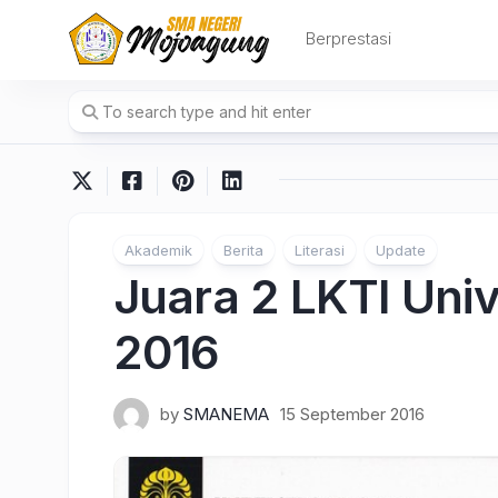
Skip
to
Berprestasi
content
Akademik
Berita
Literasi
Update
Juara 2 LKTI Univ
2016
by
SMANEMA
15 September 2016