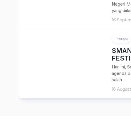
Negeri M
yang diiku
16 Septe
Literasi
SMAN
FESTI
Hari ini,
agenda be
salah...
16 Augus