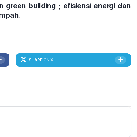
 green building ; efisiensi energi dan
ampah.
SHARE
ON X