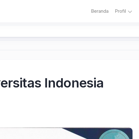
Beranda
Profil
Sambuta
Sejarah
Sekolah
Visi
dan
Misi
ersitas Indonesia
Sekolah
Literasi
Adiwiyat