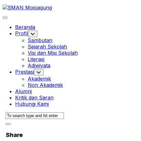
Skip
to
content
Expand
Menu
Beranda
Profil
Toggle
Child
Sambutan
Menu
Sejarah Sekolah
Visi dan Misi Sekolah
Literasi
Adiwiyata
Prestasi
Toggle
Child
Akademik
Menu
Non Akademik
Alumni
Kritik dan Saran
Hubungi Kami
Share