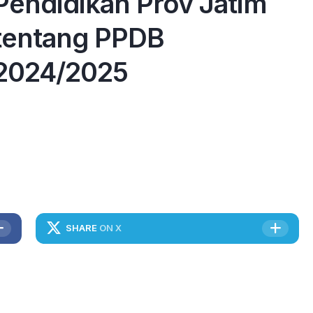
Pendidikan Prov Jatim
tentang PPDB
2024/2025
SHARE
ON X