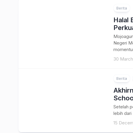
Berita
Halal 
Perku
Mojoagun
Negeri Mo
momentum
30 March
Berita
Akhir
Schoo
Setelah pe
lebih dari
15 Decem