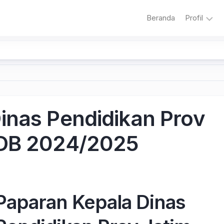
Beranda
Profil
Sambuta
Sejarah
Sekolah
Visi
dan
inas Pendidikan Prov
Misi
Sekolah
PDB 2024/2025
Literasi
Adiwiyat
Paparan Kepala Dinas