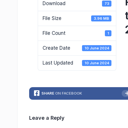
Download
73
File Size
3.96 MB
File Count
1
Create Date
10 June 2024
Last Updated
10 June 2024
SHARE
ON FACEBOOK
Leave a Reply