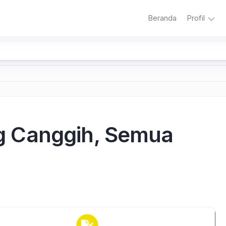
Beranda
Profil
Sambuta
Sejarah
Sekolah
Visi
dan
Misi
 Canggih, Semua
Sekolah
Literasi
Adiwiyat