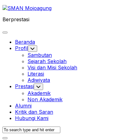
Skip
to
Berprestasi
content
Expand
Menu
Beranda
Profil
Toggle
Child
Sambutan
Menu
Sejarah Sekolah
Visi dan Misi Sekolah
Literasi
Adiwiyata
Prestasi
Toggle
Child
Akademik
Menu
Non Akademik
Alumni
Kritik dan Saran
Hubungi Kami