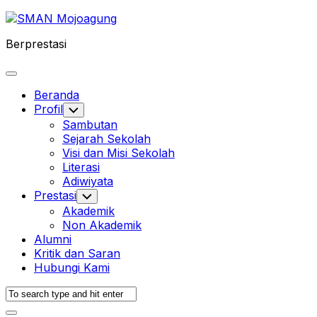
Skip
to
Berprestasi
content
Expand
Menu
Beranda
Profil
Toggle
Child
Sambutan
Menu
Sejarah Sekolah
Visi dan Misi Sekolah
Literasi
Adiwiyata
Prestasi
Toggle
Child
Akademik
Menu
Non Akademik
Alumni
Kritik dan Saran
Hubungi Kami