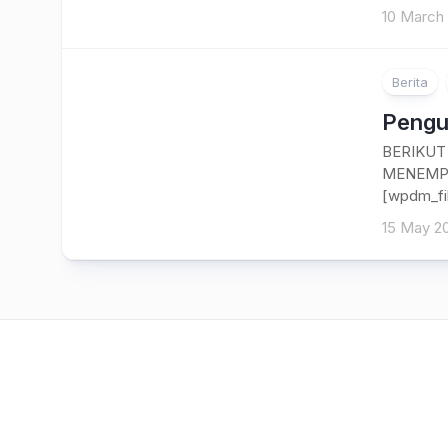
10 March
Berita
2
Peng
BERIKUT
MENEMPU
[wpdm_fi
15 May 2