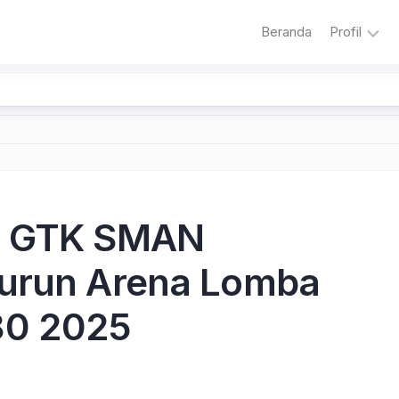
Beranda
Profil
Sambuta
Sejarah
Sekolah
Visi
dan
Misi
, GTK SMAN
Sekolah
Literasi
Turun Arena Lomba
Adiwiyat
80 2025