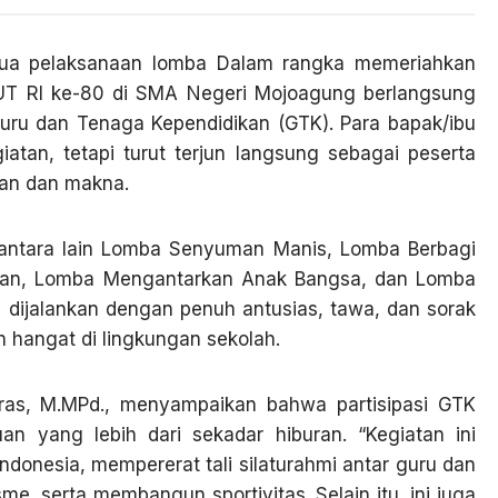
dua pelaksanaan lomba Dalam rangka memeriahkan
HUT RI ke-80 di SMA Negeri Mojoagung berlangsung
Guru dan Tenaga Kependidikan (GTK). Para bapak/ibu
atan, tetapi turut terjun langsung sebagai peserta
aan dan makna.
 antara lain Lomba Senyuman Manis, Lomba Berbagi
an, Lomba Mengantarkan Anak Bangsa, dan Lomba
 dijalankan dengan penuh antusias, tawa, dan sorak
 hangat di lingkungan sekolah.
as, M.MPd., menyampaikan bahwa partisipasi GTK
an yang lebih dari sekadar hiburan. “Kegiatan ini
donesia, mempererat tali silaturahmi antar guru dan
, serta membangun sportivitas. Selain itu, ini juga