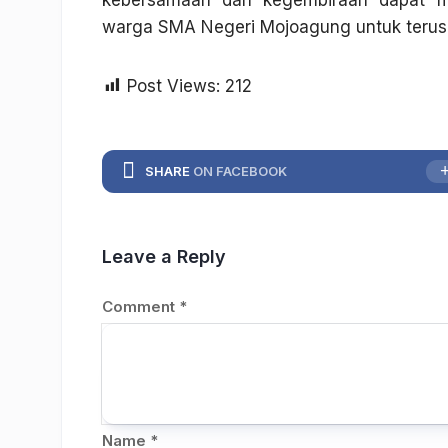
kebersamaan dan kegembiraan dapat mem
warga SMA Negeri Mojoagung untuk terus 
Post Views:
212
SHARE
ON FACEBOOK
Leave a Reply
Comment
*
Name
*