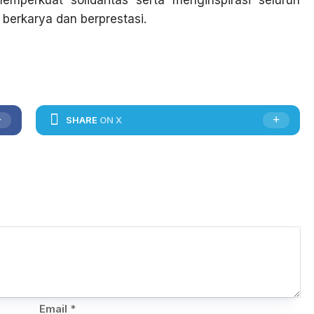
perkuat solidaritas serta menginspirasi seluruh
berkarya dan berprestasi.
SHARE
ON X
Email
*