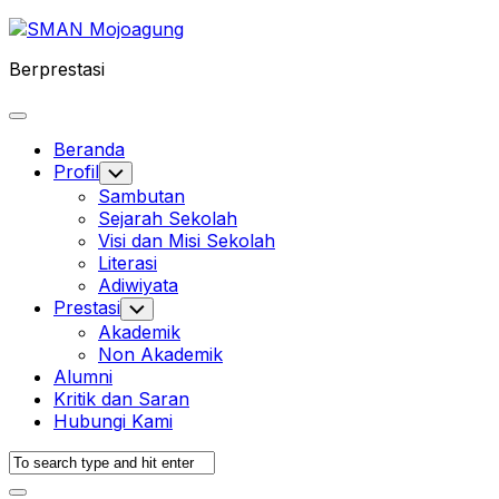
Skip
to
Berprestasi
content
Expand
Menu
Beranda
Profil
Toggle
Child
Sambutan
Menu
Sejarah Sekolah
Visi dan Misi Sekolah
Literasi
Adiwiyata
Prestasi
Toggle
Child
Akademik
Menu
Non Akademik
Alumni
Kritik dan Saran
Hubungi Kami