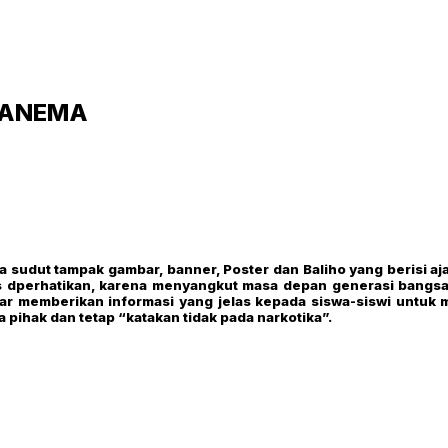
SMANEMA
sudut tampak gambar, banner, Poster dan Baliho yang berisi aja
us dperhatikan, karena menyangkut masa depan generasi bang
agar memberikan informasi yang jelas kepada siswa-siswi untu
pihak dan tetap “katakan tidak pada narkotika”.