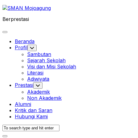
Skip
to
Berprestasi
content
Expand
Menu
Beranda
Profil
Toggle
Child
Sambutan
Menu
Sejarah Sekolah
Visi dan Misi Sekolah
Literasi
Adiwiyata
Prestasi
Toggle
Child
Akademik
Menu
Non Akademik
Alumni
Kritik dan Saran
Hubungi Kami