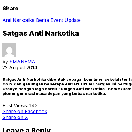
Share
Anti Narkotika
Berita
Event
Update
Satgas Anti Narkotika
by
SMANEMA
22 August 2014
Satgas Anti Narkotika dibentuk sebagai komitmen sekolah ten
OSIS dan gabungan beberapa extrakurikuler. Satgas ini bertu
Oranye dengan logo bordir “Satgas Anti Narkotika”. Berkekuata
pioner generasi masa depan yang bebas narkotika.
Post Views:
143
Share
on Facebook
Share
on X
Leave a Reply