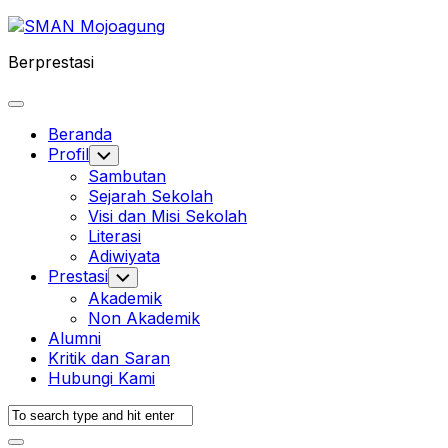
Skip
to
Berprestasi
content
Expand
Menu
Beranda
Profil
Toggle
Child
Sambutan
Menu
Sejarah Sekolah
Visi dan Misi Sekolah
Literasi
Adiwiyata
Prestasi
Toggle
Child
Akademik
Menu
Non Akademik
Alumni
Kritik dan Saran
Hubungi Kami