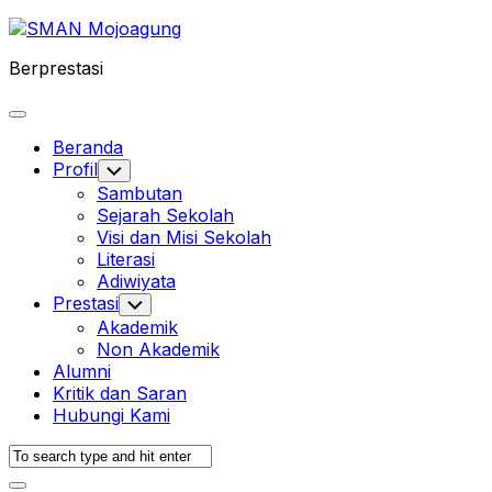
Skip
to
Berprestasi
content
Expand
Menu
Beranda
Profil
Toggle
Child
Sambutan
Menu
Sejarah Sekolah
Visi dan Misi Sekolah
Literasi
Adiwiyata
Prestasi
Toggle
Child
Akademik
Menu
Non Akademik
Alumni
Kritik dan Saran
Hubungi Kami