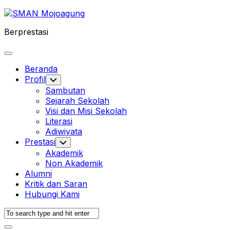
Skip
to
Berprestasi
content
Expand
Menu
Beranda
Profil
Toggle
Child
Sambutan
Menu
Sejarah Sekolah
Visi dan Misi Sekolah
Literasi
Adiwiyata
Prestasi
Toggle
Child
Akademik
Menu
Non Akademik
Alumni
Kritik dan Saran
Hubungi Kami