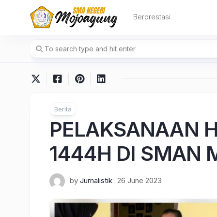
Skip
to
Berprestasi
content
Berita
PELAKSANAAN HA
1444H DI SMAN
by
Jurnalistik
26 June 2023