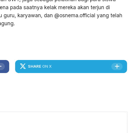
na pada saatnya kelak mereka akan terjun di
u guru, karyawan, dan @osnema.official yang telah
agung.
SHARE
ON X