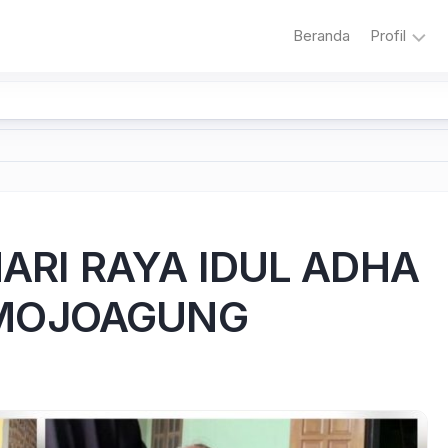
Beranda
Profil
Sambuta
Sejarah
Sekolah
Visi
dan
Misi
RI RAYA IDUL ADHA
Sekolah
Literasi
 MOJOAGUNG
Adiwiyat