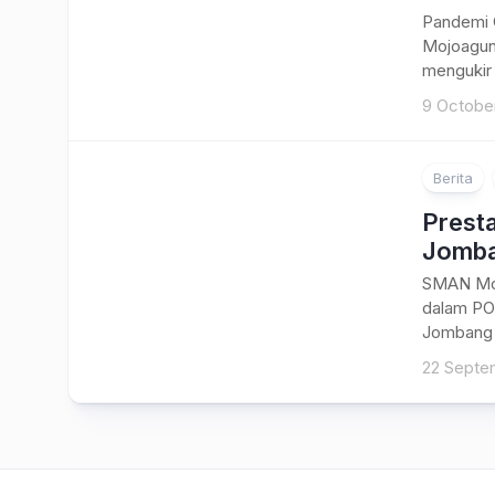
Pandemi 
Mojoagung
mengukir 
9 Octobe
Berita
Presta
Jomba
SMAN Moj
dalam PO
Jombang (
22 Septe