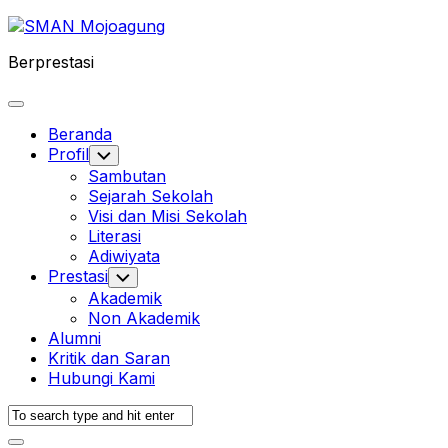
Skip
to
Berprestasi
content
Expand
Menu
Beranda
Profil
Toggle
Child
Sambutan
Menu
Sejarah Sekolah
Visi dan Misi Sekolah
Literasi
Adiwiyata
Prestasi
Toggle
Child
Akademik
Menu
Non Akademik
Alumni
Kritik dan Saran
Hubungi Kami