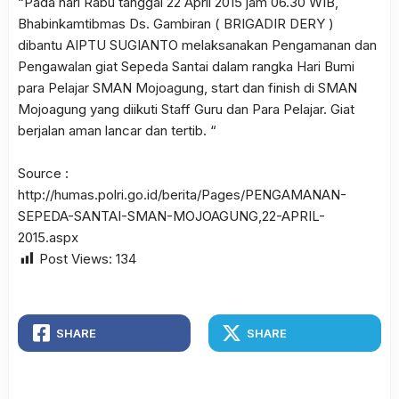
“Pada hari Rabu tanggal 22 April 2015 jam 06.30 WIB,
Bhabinkamtibmas Ds. Gambiran ( BRIGADIR DERY )
dibantu AIPTU SUGIANTO melaksanakan Pengamanan dan
Pengawalan giat Sepeda Santai dalam rangka Hari Bumi
para Pelajar SMAN Mojoagung, start dan finish di SMAN
Mojoagung yang diikuti Staff Guru dan Para Pelajar. Giat
berjalan aman lancar dan tertib. “
Source :
http://humas.polri.go.id/berita/Pages/PENGAMANAN-
SEPEDA-SANTAI-SMAN-MOJOAGUNG,22-APRIL-
2015.aspx
Post Views:
134
SHARE
SHARE