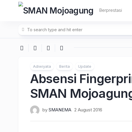
Skip
to
Berprestasi
content
Adiwiyata
Berita
Update
Absensi Fingerpr
SMAN Mojoagun
by
SMANEMA
2 August 2016