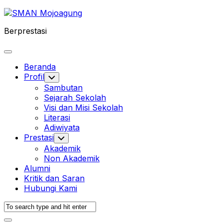
Skip
to
Berprestasi
content
Expand
Menu
Beranda
Profil
Toggle
Child
Sambutan
Menu
Sejarah Sekolah
Visi dan Misi Sekolah
Literasi
Adiwiyata
Prestasi
Toggle
Child
Akademik
Menu
Non Akademik
Alumni
Kritik dan Saran
Hubungi Kami