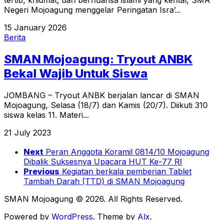
tertib, khidmat, dan bernuansa islami yang kental, SMA
Negeri Mojoagung menggelar Peringatan Isra’...
15 January 2026
Berita
SMAN Mojoagung: Tryout ANBK
Bekal Wajib Untuk Siswa
JOMBANG – Tryout ANBK berjalan lancar di SMAN
Mojoagung, Selasa (18/7) dan Kamis (20/7). Diikuti 310
siswa kelas 11. Materi...
21 July 2023
Next
Peran Anggota Koramil 0814/10 Mojoagung
Dibalik Suksesnya Upacara HUT Ke-77 RI
Previous
Kegiatan berkala pemberian Tablet
Tambah Darah (TTD) di SMAN Mojoagung
SMAN Mojoagung © 2026. All Rights Reserved.
Powered by
WordPress
. Theme by
Alx
.