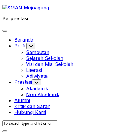
Skip
to
Berprestasi
content
Expand
Menu
Beranda
Profil
Toggle
Child
Sambutan
Menu
Sejarah Sekolah
Visi dan Misi Sekolah
Literasi
Adiwiyata
Prestasi
Toggle
Child
Akademik
Menu
Non Akademik
Alumni
Kritik dan Saran
Hubungi Kami