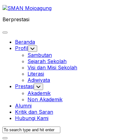
Skip
to
Berprestasi
content
Expand
Menu
Beranda
Profil
Toggle
Child
Sambutan
Menu
Sejarah Sekolah
Visi dan Misi Sekolah
Literasi
Adiwiyata
Prestasi
Toggle
Child
Akademik
Menu
Non Akademik
Alumni
Kritik dan Saran
Hubungi Kami