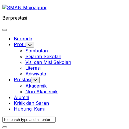
Skip
to
Berprestasi
content
Expand
Menu
Beranda
Profil
Toggle
Child
Sambutan
Menu
Sejarah Sekolah
Visi dan Misi Sekolah
Literasi
Adiwiyata
Prestasi
Toggle
Child
Akademik
Menu
Non Akademik
Alumni
Kritik dan Saran
Hubungi Kami