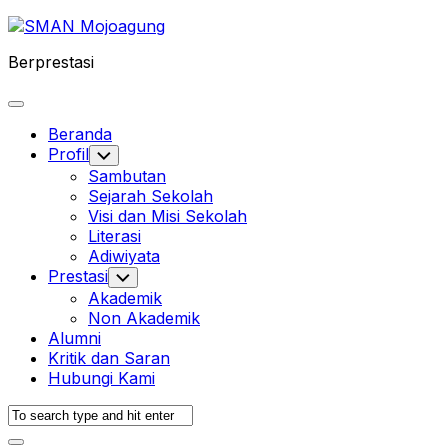
Skip
to
Berprestasi
content
Expand
Menu
Beranda
Profil
Toggle
Child
Sambutan
Menu
Sejarah Sekolah
Visi dan Misi Sekolah
Literasi
Adiwiyata
Prestasi
Toggle
Child
Akademik
Menu
Non Akademik
Alumni
Kritik dan Saran
Hubungi Kami