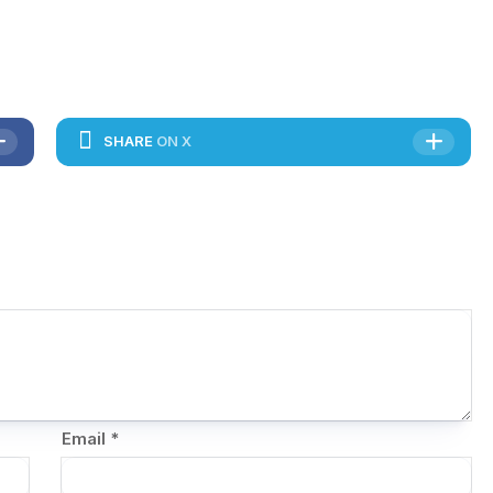
SHARE
ON X
Email
*