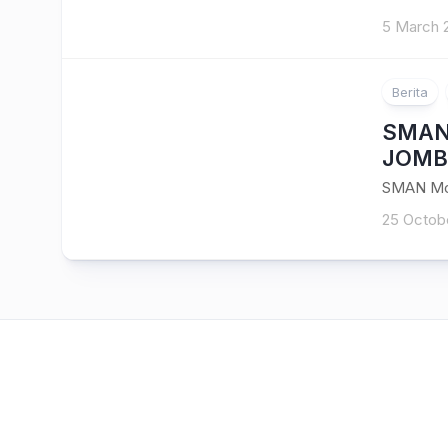
5 March 
Berita
SMAN 
JOMB
SMAN Mo
25 Octob