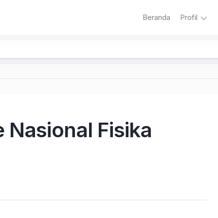
Beranda
Profil
Sambuta
Sejarah
Sekolah
Visi
dan
Misi
 Nasional Fisika
Sekolah
Literasi
Adiwiyat