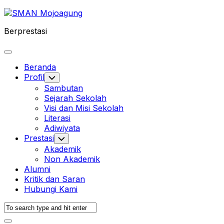
Skip
to
Berprestasi
content
Expand
Menu
Beranda
Profil
Toggle
Child
Sambutan
Menu
Sejarah Sekolah
Visi dan Misi Sekolah
Literasi
Adiwiyata
Prestasi
Toggle
Child
Akademik
Menu
Non Akademik
Alumni
Kritik dan Saran
Hubungi Kami