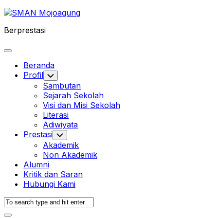
Skip
to
Berprestasi
content
Expand
Menu
Beranda
Profil
Toggle
Child
Sambutan
Menu
Sejarah Sekolah
Visi dan Misi Sekolah
Literasi
Adiwiyata
Prestasi
Toggle
Child
Akademik
Menu
Non Akademik
Alumni
Kritik dan Saran
Hubungi Kami