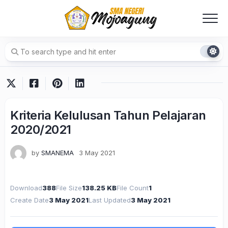
Skip
to
content
Kriteria Kelulusan Tahun Pelajaran
2020/2021
by
SMANEMA
3 May 2021
Download
388
File Size
138.25 KB
File Count
1
Create Date
3 May 2021
Last Updated
3 May 2021