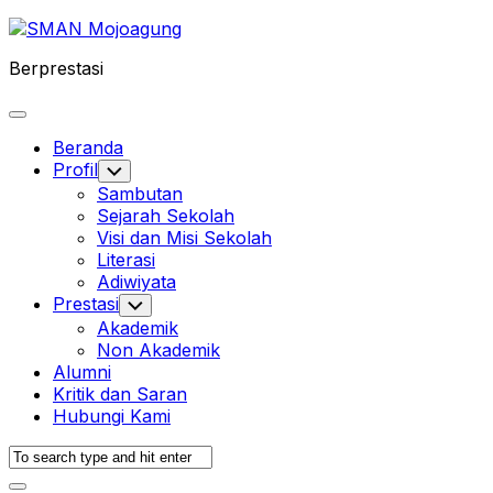
Skip
to
Berprestasi
content
Expand
Menu
Beranda
Profil
Toggle
Child
Sambutan
Menu
Sejarah Sekolah
Visi dan Misi Sekolah
Literasi
Adiwiyata
Prestasi
Toggle
Child
Akademik
Menu
Non Akademik
Alumni
Kritik dan Saran
Hubungi Kami