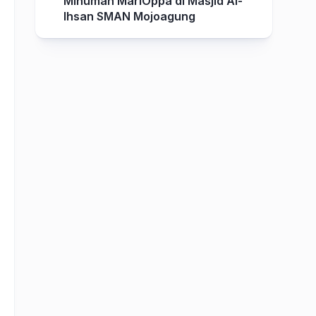
Minuman MariOppa di Masjid Al-
Ihsan SMAN Mojoagung