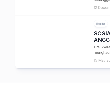
12 Decem
Berita
SOSIA
ANGG
Drs. War
menghadir
15 May 2