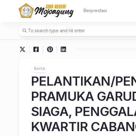
Skip
to
Berprestasi
content
Berita
PELANTIKAN/P
PRAMUKA GARU
SIAGA, PENGGA
KWARTIR CABAN