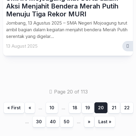
Aksi Menjahit Bendera Merah Putih
Menuju Tiga Rekor MURI
Jombang, 13 Agustus 2025 – SMA Negeri Mojoagung turut
ambil bagian dalam kegiatan menjahit bendera Merah Putih
serentak yang digelar...
13 August 2025
Page 20 of 113
« First
«
...
10
...
18
19
20
21
22
...
30
40
50
...
»
Last »