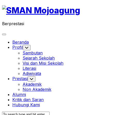
Skip
to
content
Berprestasi
Expand
Menu
Current
Beranda
Page:
Profil
Toggle
Child
Sambutan
Menu
Sejarah Sekolah
Visi dan Misi Sekolah
Literasi
Adiwiyata
Prestasi
Toggle
Child
Akademik
Menu
Non Akademik
Alumni
Kritik dan Saran
Hubungi Kami