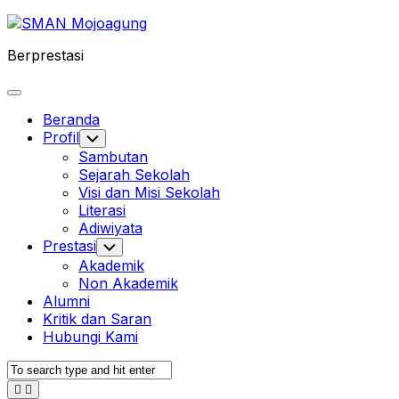
Skip
to
Berprestasi
content
Expand
Menu
Beranda
Profil
Toggle
Child
Sambutan
Menu
Sejarah Sekolah
Visi dan Misi Sekolah
Literasi
Adiwiyata
Prestasi
Toggle
Child
Akademik
Menu
Non Akademik
Alumni
Kritik dan Saran
Hubungi Kami