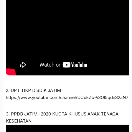
2. UPT TIKP DISDIK JATIM
https://www.youtube.com/channel/UCxEZbPi3Ol5qdnS2aN7Vf
3. PPDB JATIM : 2020 KUOTA KHUSUS ANAK TENAGA
KESEHATAN