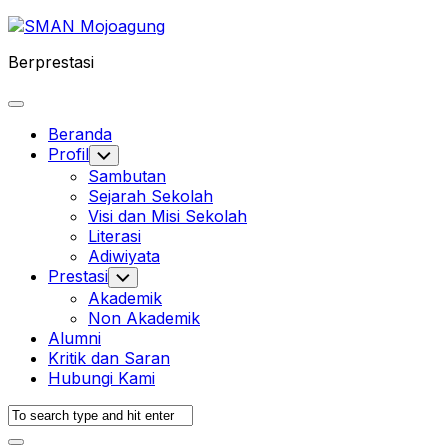
Skip
to
Berprestasi
content
Expand
Menu
Beranda
Profil
Toggle
Child
Sambutan
Menu
Sejarah Sekolah
Visi dan Misi Sekolah
Literasi
Adiwiyata
Prestasi
Toggle
Child
Akademik
Menu
Non Akademik
Alumni
Kritik dan Saran
Hubungi Kami