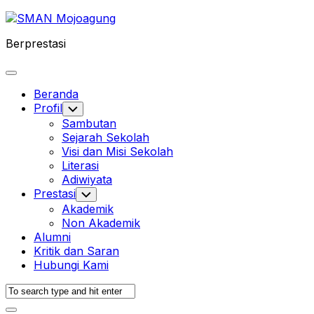
Skip
to
Berprestasi
content
Expand
Menu
Beranda
Profil
Toggle
Child
Sambutan
Menu
Sejarah Sekolah
Visi dan Misi Sekolah
Literasi
Adiwiyata
Prestasi
Toggle
Child
Akademik
Menu
Non Akademik
Alumni
Kritik dan Saran
Hubungi Kami