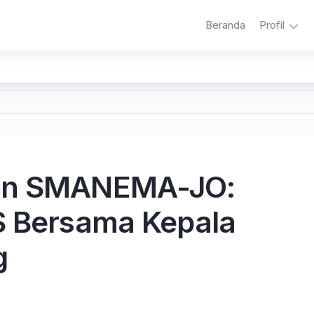
Beranda
Profil
Sambuta
Sejarah
Sekolah
Visi
dan
Misi
ren SMANEMA-JO:
Sekolah
Literasi
S Bersama Kepala
Adiwiyat
g