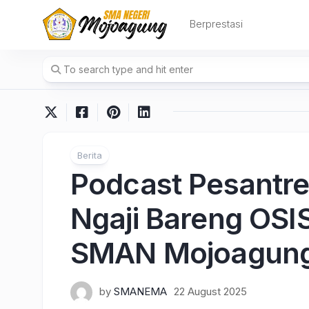
Skip
to
Berprestasi
content
Berita
Podcast Pesant
Ngaji Bareng OSI
SMAN Mojoagun
by
SMANEMA
22 August 2025