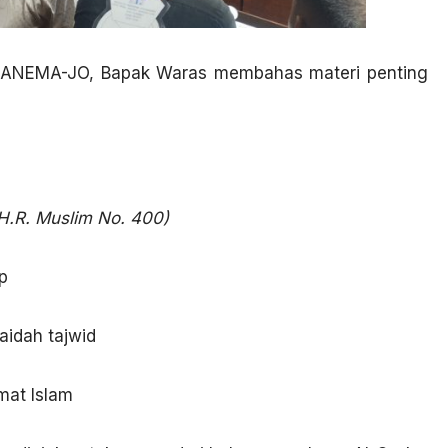
SMANEMA-JO, Bapak Waras membahas materi penting
H.R. Muslim No. 400)
p
aidah tajwid
mat Islam