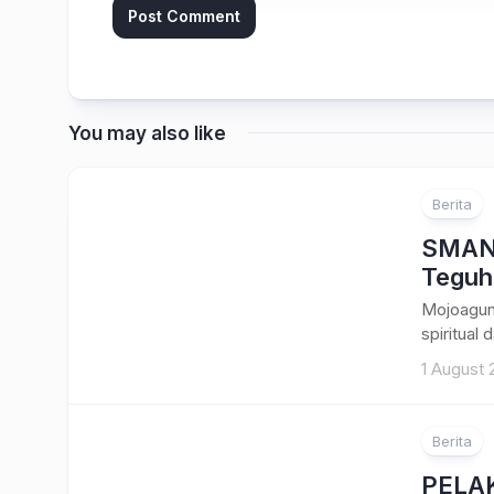
You may also like
Berita
SMAN 
Teguh
Mojoagun
spiritual
1 August 
Berita
PELA