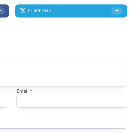
SHARE
ON X
Email
*