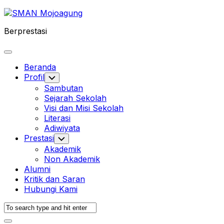
Skip
to
Berprestasi
content
Expand
Menu
Beranda
Profil
Toggle
Child
Sambutan
Menu
Sejarah Sekolah
Visi dan Misi Sekolah
Literasi
Adiwiyata
Prestasi
Toggle
Child
Akademik
Menu
Non Akademik
Alumni
Kritik dan Saran
Hubungi Kami