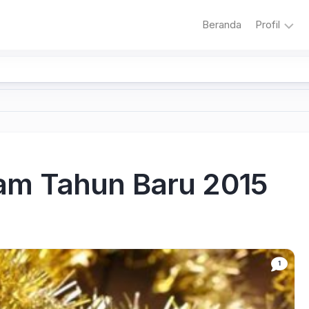
Beranda
Profil
Sambuta
Sejarah
Sekolah
Visi
dan
Misi
m Tahun Baru 2015
Sekolah
Literasi
Adiwiyat
1