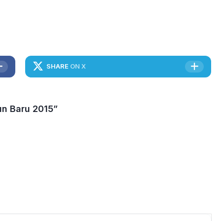
SHARE
ON X
n Baru 2015”