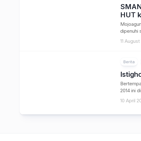
SMAN 
HUT k
Mojoagun
dipenuhi 
11 August
Berita
Istigh
Bertempat
2014 ini 
10 April 2