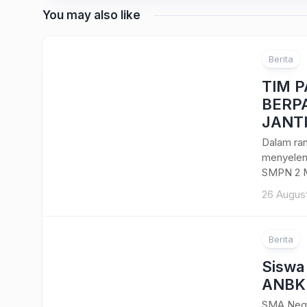
You may also like
Berita
TIM 
BERPA
JANT
Dalam ra
menyeleng
SMPN 2 M
26 Augus
Berita
Siswa
ANBK
SMA Nege