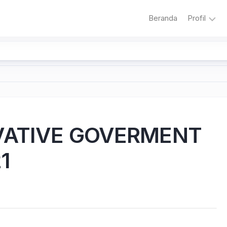
Beranda
Profil
Sambuta
Sejarah
Sekolah
Visi
dan
Misi
OVATIVE GOVERMENT
Sekolah
Literasi
1
Adiwiyat