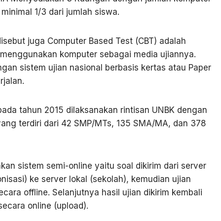
minimal 1/3 dari jumlah siswa.
disebut juga
Computer Based Test
(
CBT
) adalah
n menggunakan komputer sebagai media ujiannya.
an sistem ujian nasional berbasis kertas atau
Paper
rjalan.
ada tahun 2015 dilaksanakan rintisan UNBK dengan
ang terdiri dari 42 SMP/MTs, 135 SMA/MA, dan 378
akan sistem
semi-online
yaitu soal dikirim dari
server
onisasi
) ke
server
lokal (sekolah), kemudian ujian
secara
offline
. Selanjutnya hasil ujian dikirim kembali
secara
online
(
upload
).