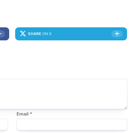
SHARE
ON X
Email
*