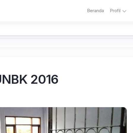
Beranda
Profil
Sambuta
Sejarah
Sekolah
Visi
dan
Misi
NBK 2016
Sekolah
Literasi
Adiwiyat