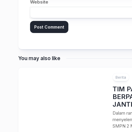
Website
You may also like
Berita
TIM 
BERPA
JANT
Dalam ra
menyeleng
SMPN 2 M