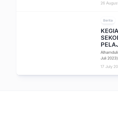
26 Augus
Berita
KEGI
SEKO
PELA
Alhamduli
Juli 2023
17 July 2