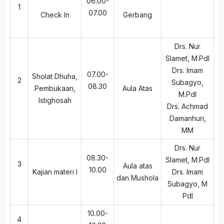
06.00-
1
07.00
Check In
Gerbang
Drs. Nur
Slamet, M.PdI
Drs. Imam
07.00-
Sholat Dhuha,
2
Subagyo,
08.30
Pembukaan,
Aula Atas
M.PdI
Istighosah
Drs. Achmad
Damanhuri,
MM
Drs. Nur
08.30-
Slamet, M.PdI
3
Aula atas
10.00
Kajian materi I
Drs. Imam
dan Mushola
Subagyo, M
PdI
10.00-
4