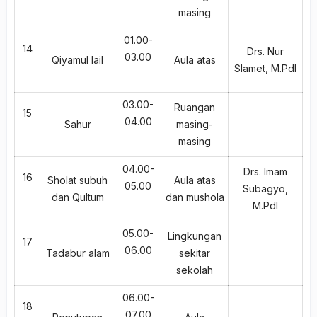
masing
01.00-
14
Drs. Nur
03.00
Qiyamul lail
Aula atas
Slamet, M.PdI
03.00-
Ruangan
15
04.00
Sahur
masing-
masing
04.00-
Drs. Imam
16
Sholat subuh
Aula atas
05.00
Subagyo,
dan Qultum
dan mushola
M.PdI
05.00-
Lingkungan
17
06.00
Tadabur alam
sekitar
sekolah
06.00-
18
07.00