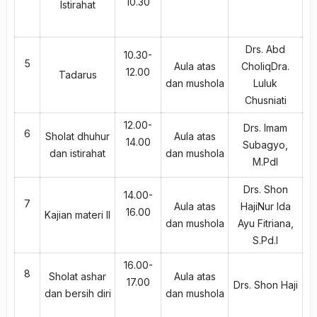
10.30
Istirahat
Drs. Abd
10.30-
5
Aula atas
CholiqDra.
12.00
Tadarus
dan mushola
Luluk
Chusniati
12.00-
Drs. Imam
6
Sholat dhuhur
Aula atas
14.00
Subagyo,
dan istirahat
dan mushola
M.PdI
Drs. Shon
14.00-
7
Aula atas
HajiNur Ida
16.00
Kajian materi II
dan mushola
Ayu Fitriana,
S.Pd.I
16.00-
8
Sholat ashar
Aula atas
17.00
Drs. Shon Haji
dan bersih diri
dan mushola