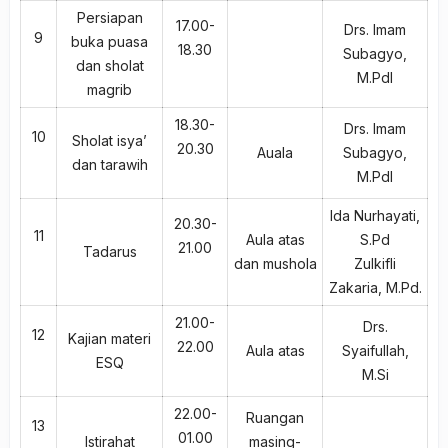
Persiapan
17.00-
Drs. Imam
9
buka puasa
18.30
Subagyo,
dan sholat
M.PdI
magrib
18.30-
Drs. Imam
10
Sholat isya’
20.30
Auala
Subagyo,
dan tarawih
M.PdI
Ida Nurhayati,
20.30-
11
Aula atas
S.Pd
21.00
Tadarus
dan mushola
Zulkifli
Zakaria, M.Pd.
21.00-
Drs.
12
Kajian materi
22.00
Aula atas
Syaifullah,
ESQ
M.Si
22.00-
Ruangan
13
01.00
Istirahat
masing-