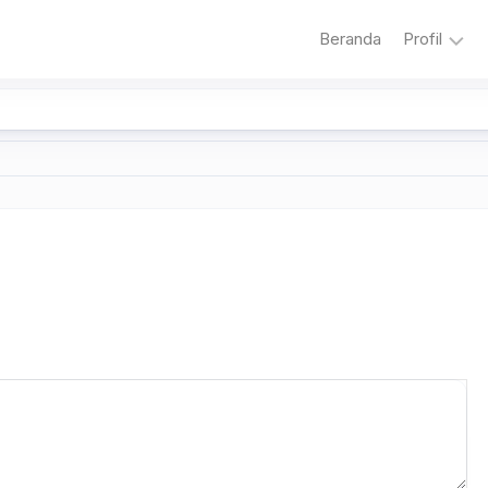
Beranda
Profil
Sambuta
Sejarah
Sekolah
Visi
dan
Misi
Sekolah
Literasi
Adiwiyat