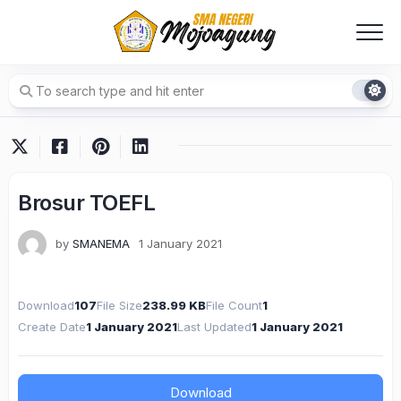
Skip
to
content
Brosur TOEFL
by
SMANEMA
1 January 2021
Download
107
File Size
238.99 KB
File Count
1
Create Date
1 January 2021
Last Updated
1 January 2021
Download