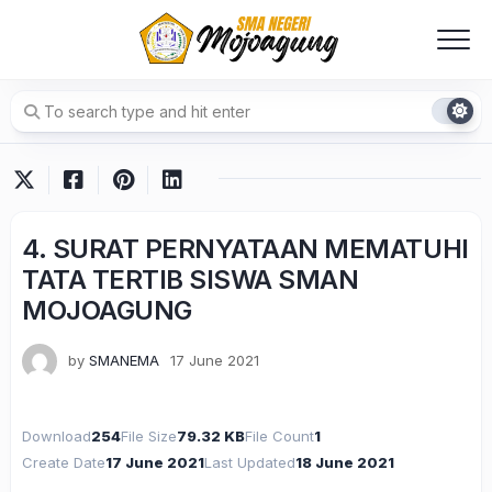
Skip
to
content
4. SURAT PERNYATAAN MEMATUHI
TATA TERTIB SISWA SMAN
MOJOAGUNG
by
SMANEMA
17 June 2021
Download
254
File Size
79.32 KB
File Count
1
Create Date
17 June 2021
Last Updated
18 June 2021