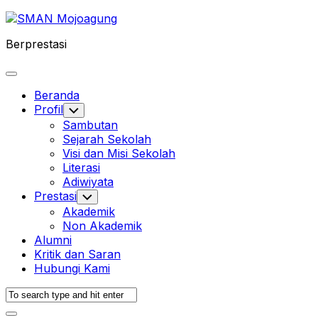
Skip
to
Berprestasi
content
Expand
Menu
Beranda
Profil
Toggle
Child
Sambutan
Menu
Sejarah Sekolah
Visi dan Misi Sekolah
Literasi
Adiwiyata
Prestasi
Toggle
Child
Akademik
Menu
Non Akademik
Alumni
Kritik dan Saran
Hubungi Kami