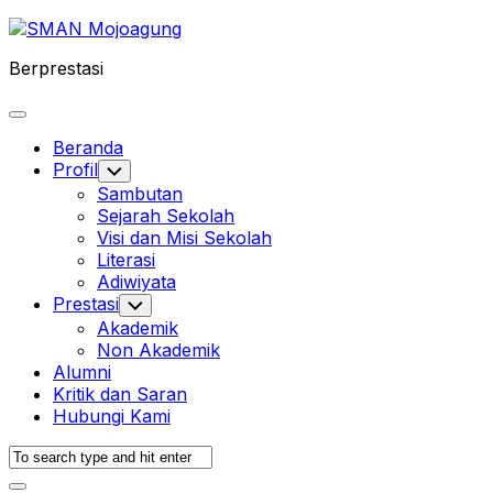
Skip
to
Berprestasi
content
Expand
Menu
Beranda
Profil
Toggle
Child
Sambutan
Menu
Sejarah Sekolah
Visi dan Misi Sekolah
Literasi
Adiwiyata
Prestasi
Toggle
Child
Akademik
Menu
Non Akademik
Alumni
Kritik dan Saran
Hubungi Kami